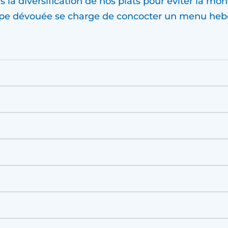
a diversification de nos plats pour éviter la mon
uipe dévouée se charge de concocter un menu hebd